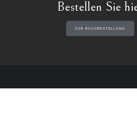
Bestellen Sie hi
ZUR BUCHBESTELLUNG
Sägmüller-Verlag
Konta
Tel. +49
MUNDART UND MEHR...
info@sae
Sägmüller Verlag
www.saeg
Cornelia Sägmüller