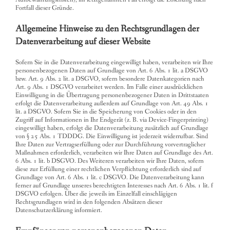
Fortfall dieser Gründe.
Allgemeine Hinweise zu den Rechtsgrundlagen der
Datenverarbeitung auf dieser Website
Sofern Sie in die Datenverarbeitung eingewilligt haben, verarbeiten wir Ihre
personenbezogenen Daten auf Grundlage von Art. 6 Abs. 1 lit. a DSGVO
bzw. Art. 9 Abs. 2 lit. a DSGVO, sofern besondere Datenkategorien nach
Art. 9 Abs. 1 DSGVO verarbeitet werden. Im Falle einer ausdrücklichen
Einwilligung in die Übertragung personenbezogener Daten in Drittstaaten
erfolgt die Datenverarbeitung außerdem auf Grundlage von Art. 49 Abs. 1
lit. a DSGVO. Sofern Sie in die Speicherung von Cookies oder in den
Zugriff auf Informationen in Ihr Endgerät (z. B. via Device-Fingerprinting)
eingewilligt haben, erfolgt die Datenverarbeitung zusätzlich auf Grundlage
von § 25 Abs. 1 TDDDG. Die Einwilligung ist jederzeit widerrufbar. Sind
Ihre Daten zur Vertragserfüllung oder zur Durchführung vorvertraglicher
Maßnahmen erforderlich, verarbeiten wir Ihre Daten auf Grundlage des Art.
6 Abs. 1 lit. b DSGVO. Des Weiteren verarbeiten wir Ihre Daten, sofern
diese zur Erfüllung einer rechtlichen Verpflichtung erforderlich sind auf
Grundlage von Art. 6 Abs. 1 lit. c DSGVO. Die Datenverarbeitung kann
ferner auf Grundlage unseres berechtigten Interesses nach Art. 6 Abs. 1 lit. f
DSGVO erfolgen. Über die jeweils im Einzelfall einschlägigen
Rechtsgrundlagen wird in den folgenden Absätzen dieser
Datenschutzerklärung informiert.