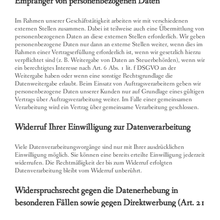
Empfänger von personenbezogenen Daten
Im Rahmen unserer Geschäftstätigkeit arbeiten wir mit verschiedenen
externen Stellen zusammen. Dabei ist teilweise auch eine Übermittlung von
personenbezogenen Daten an diese externen Stellen erforderlich. Wir geben
personenbezogene Daten nur dann an externe Stellen weiter, wenn dies im
Rahmen einer Vertragserfüllung erforderlich ist, wenn wir gesetzlich hierzu
verpflichtet sind (z. B. Weitergabe von Daten an Steuerbehörden), wenn wir
ein berechtigtes Interesse nach Art. 6 Abs. 1 lit. f DSGVO an der
Weitergabe haben oder wenn eine sonstige Rechtsgrundlage die
Datenweitergabe erlaubt. Beim Einsatz von Auftragsverarbeitern geben wir
personenbezogene Daten unserer Kunden nur auf Grundlage eines gültigen
Vertrags über Auftragsverarbeitung weiter. Im Falle einer gemeinsamen
Verarbeitung wird ein Vertrag über gemeinsame Verarbeitung geschlossen.
Widerruf Ihrer Einwilligung zur Datenverarbeitung
Viele Datenverarbeitungsvorgänge sind nur mit Ihrer ausdrücklichen
Einwilligung möglich. Sie können eine bereits erteilte Einwilligung jederzeit
widerrufen. Die Rechtmäßigkeit der bis zum Widerruf erfolgten
Datenverarbeitung bleibt vom Widerruf unberührt.
Widerspruchsrecht gegen die Datenerhebung in
besonderen Fällen sowie gegen Direktwerbung (Art. 21
DSGVO)